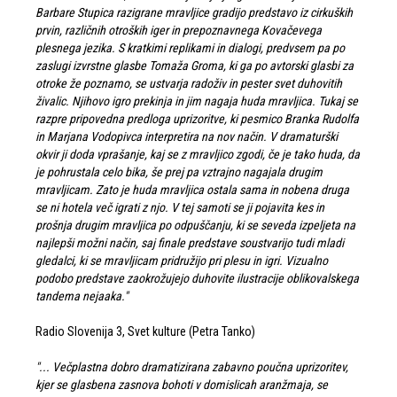
Barbare Stupica razigrane mravljice gradijo predstavo iz cirkuških
prvin, različnih otroških iger in prepoznavnega Kovačevega
plesnega jezika. S kratkimi replikami in dialogi, predvsem pa po
zaslugi izvrstne glasbe Tomaža Groma, ki ga po avtorski glasbi za
otroke že poznamo, se ustvarja radoživ in pester svet duhovitih
živalic. Njihovo igro prekinja in jim nagaja huda mravljica. Tukaj se
razpre pripovedna predloga uprizoritve, ki pesmico Branka Rudolfa
in Marjana Vodopivca interpretira na nov način. V dramaturški
okvir ji doda vprašanje, kaj se z mravljico zgodi, če je tako huda, da
je pohrustala celo bika, še prej pa vztrajno nagajala drugim
mravljicam. Zato je huda mravljica ostala sama in nobena druga
se ni hotela več igrati z njo. V tej samoti se ji pojavita kes in
prošnja drugim mravljica po odpuščanju, ki se seveda izpeljeta na
najlepši možni način, saj finale predstave soustvarijo tudi mladi
gledalci, ki se mravljicam pridružijo pri plesu in igri. Vizualno
podobo predstave zaokrožujejo duhovite ilustracije oblikovalskega
tandema nejaaka."
Radio Slovenija 3, Svet kulture (Petra Tanko)
"... Večplastna dobro dramatizirana zabavno poučna uprizoritev,
kjer se glasbena zasnova bohoti v domislicah aranžmaja, se