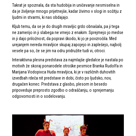
Takrat je spoznala, da sta hudobija in uničevanje nesmiselna in
da je življenje mnogo prijetnejše, kadar živimo v slogi in sožitju z
ljudmi in stvarmi, ki nas obdajajo.
Kljub temu, da se je do drugih mravljic grdo obnašala, pa ji tega
ne zamerijo in ji slabega ne vrnejo z enakim. Sprejmejo jo medse
in ji dajo priložnost, da popravi škodo, ki jo je povzročila. Med
urejanjem nereda mravljice skupaj zapojejo in zaplešejo, najbolj
vesele pa so, če se jim na odru pridružite tudi vi, otroci.
Interaktivna plesna predstava za najmlajše gledalce je nastala po
motivih že skoraj ponarodele otroške pesmice Branka Rudolfa in
Marijana Vodopivca Huda mravljica, ki je v različnih duhovitih
izvedbah rdeča nit predstave in dobi, čisto po ljudsko, nov,
drugačen konec. Predstava z glasbo, plesom in besedo
pripoveduje preprosto zgodbo o odraščanju, o sprejemanju
odgovornosti in o sodelovanju.