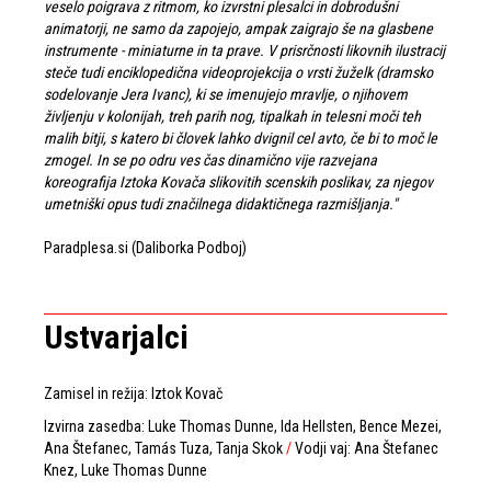
veselo poigrava z ritmom, ko izvrstni plesalci in dobrodušni
animatorji, ne samo da zapojejo, ampak zaigrajo še na glasbene
instrumente - miniaturne in ta prave. V prisrčnosti likovnih ilustracij
steče tudi enciklopedična videoprojekcija o vrsti žuželk (dramsko
sodelovanje Jera Ivanc), ki se imenujejo mravlje, o njihovem
življenju v kolonijah, treh parih nog, tipalkah in telesni moči teh
malih bitji, s katero bi človek lahko dvignil cel avto, če bi to moč le
zmogel. In se po odru ves čas dinamično vije razvejana
koreografija Iztoka Kovača slikovitih scenskih poslikav, za njegov
umetniški opus tudi značilnega didaktičnega razmišljanja."
Paradplesa.si (Daliborka Podboj)
Ustvarjalci
Zamisel in režija: Iztok Kovač
Izvirna zasedba: Luke Thomas Dunne, Ida Hellsten, Bence Mezei,
Ana Štefanec, Tamás Tuza, Tanja Skok
/
Vodji vaj: Ana Štefanec
Knez, Luke Thomas Dunne