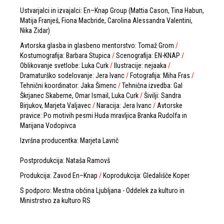
Ustvarjalci in izvajalci: En–Knap Group (Mattia Cason, Tina Habun,
Matija Franješ, Fiona Macbride, Carolina Alessandra Valentini,
Nika Zidar)
Avtorska glasba in glasbeno mentorstvo: Tomaž Grom
/
Kostumografija: Barbara Stupica
/
Scenografija: EN-KNAP
/
Oblikovanje svetlobe: Luka Curk
/
Ilustracije: nejaaka
/
Dramaturško sodelovanje: Jera Ivanc
/
Fotografija: Miha Fras
/
Tehnični koordinator: Jaka Šimenc
/
Tehnična izvedba: Gal
Škrjanec Skaberne, Omar Ismail, Luka Curk
/
Šivilji: Sandra
Birjukov, Marjeta Valjavec
/
Naracija: Jera Ivanc
/
Avtorske
pravice: Po motivih pesmi Huda mravljica Branka Rudolfa in
Marijana Vodopivca
Izvršna producentka: Marjeta Lavrič
Postprodukcija: Nataša Ramovš
Produkcija: Zavod En–Knap
/
Koprodukcija: Gledališče Koper
S podporo: Mestna občina Ljubljana - Oddelek za kulturo in
Ministrstvo za kulturo RS