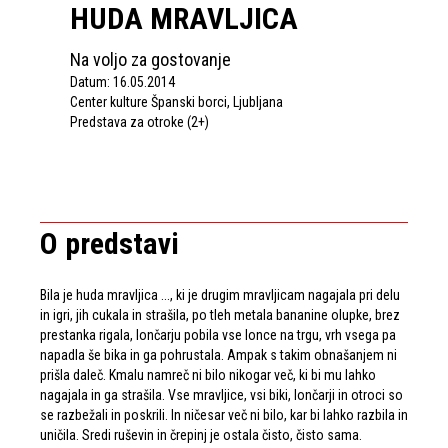
HUDA MRAVLJICA
Na voljo za gostovanje
Datum: 16.05.2014
Center kulture Španski borci, Ljubljana
Predstava za otroke (2+)
O predstavi
Bila je huda mravljica ..., ki je drugim mravljicam nagajala pri delu
in igri, jih cukala in strašila, po tleh metala bananine olupke, brez
prestanka rigala, lončarju pobila vse lonce na trgu, vrh vsega pa
napadla še bika in ga pohrustala. Ampak s takim obnašanjem ni
prišla daleč. Kmalu namreč ni bilo nikogar več, ki bi mu lahko
nagajala in ga strašila. Vse mravljice, vsi biki, lončarji in otroci so
se razbežali in poskrili. In ničesar več ni bilo, kar bi lahko razbila in
uničila. Sredi ruševin in črepinj je ostala čisto, čisto sama.